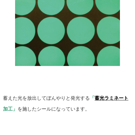
蓄えた光を放出してぼんやりと発光する
「
蓄光ラミネート
加工」
を施したシールになっています。