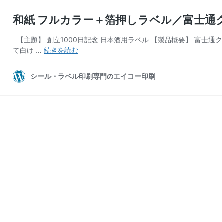
和紙 フルカラー＋箔押しラベル／富士通
【主題】 創立1000日記念 日本酒用ラベル 【製品概要】 富士
和
て白け …
続きを読む
紙
フ
シール・ラベル印刷専門のエイコー印刷
ル
カ
ラ
ー
＋
箔
押
し
ラ
ベ
ル
／
富
士