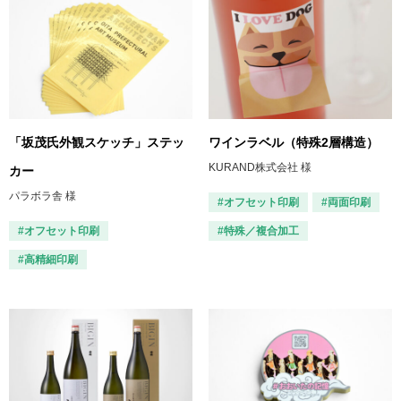
「坂茂氏外観スケッチ」ステッ
ワインラベル（特殊2層構造）
KURAND株式会社 様
カー
パラボラ舎 様
#オフセット印刷
#両面印刷
#オフセット印刷
#特殊／複合加工
#高精細印刷