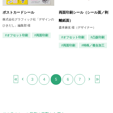
ポストカードシール
両面印刷シール（シール面／剥
株式会社グラフィック社「デザインの
離紙面）
ひきだし」編集部 様
森本麻友 様（デザイナー）
#オフセット印刷
#両面印刷
#オフセット印刷
#凸版印刷
#両面印刷
#特殊／複合加工
‹
›
«
»
3
4
5
6
7