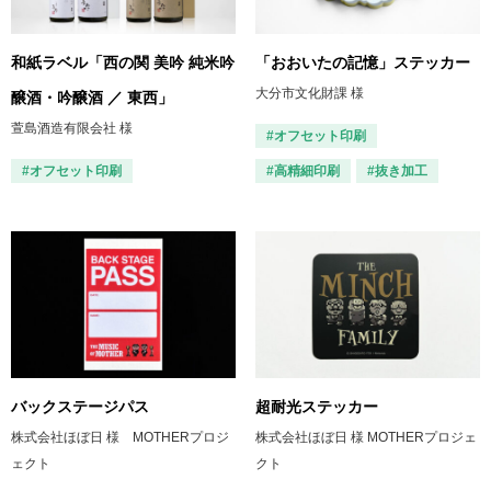
和紙ラベル「西の関 美吟 純米吟
「おおいたの記憶」ステッカー
大分市文化財課 様
醸酒・吟醸酒 ／ 東西」
萱島酒造有限会社 様
#オフセット印刷
#オフセット印刷
#高精細印刷
#抜き加工
バックステージパス
超耐光ステッカー
株式会社ほぼ日 様 MOTHERプロジ
株式会社ほぼ日 様 MOTHERプロジェ
ェクト
クト