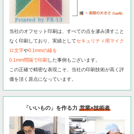
当社のオフセット印刷は、すべての点を滲み潰すこと
なく印刷しており、実績として
セキュリティ用マイク
ロ文字
や
0.1mmの線を
0.1mm間隔で印刷
した事例もございます。
この正確で精密な表現こそ、当社の印刷技術が高く評
価を頂く原点になっています。
「いいもの」を作る力
営業×技術者