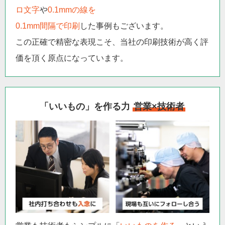
ロ文字
や
0.1mmの線を
0.1mm間隔で印刷
した事例もございます。
この正確で精密な表現こそ、当社の印刷技術が高く評
価を頂く原点になっています。
「いいもの」を作る力
営業×技術者