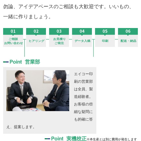
勿論、アイデアベースのご相談も大歓迎です。いいもの、
一緒に作りましょう。
営業部
エイコー印
刷の営業部
は全員、製
造経験者。
お客様の些
細な疑問に
も的確に答
え、提案します。
実機校正
※本生産とは別に費用が発生します