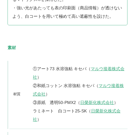
・強い光があたっても表の印刷面（商品情報）が透けない
よう、白コートを用いて極めて高い遮蔽性を設けた。
素材
①アート73 水溶強粘 キセパ（
マルウ接着株式会
社
）
②和紙コットン 水溶強粘 キセパ（
マルウ接着株
式会社
）
材質
③原紙 透明50-PMX2（
日榮新化株式会社
）
ラミネート 白コート25-SK（
日榮新化株式会
社
）