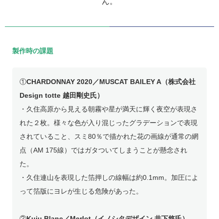
ん。
製作時の課題
①
CHARDONNAY 2020／MUSCAT BAILEY A（株式会社
Design totte 越田剛史氏）
・久住高原から見える朝霧や星が満天に輝く夜空が表現さ
れた２枚。様々な色が入り混じったグラデーションで表現
されていること、スミ80％で描かれた花の画線が通常の網
点（AM 175線）ではガタついてしまうことが懸念され
た。
・久住連山を表現した箔押しの線幅は約0.1mm。加圧によ
って箔版にヨレが生じる危険があった。
②
Kuju Blanc／Merlot（イノシタデザイン 井下悠氏）