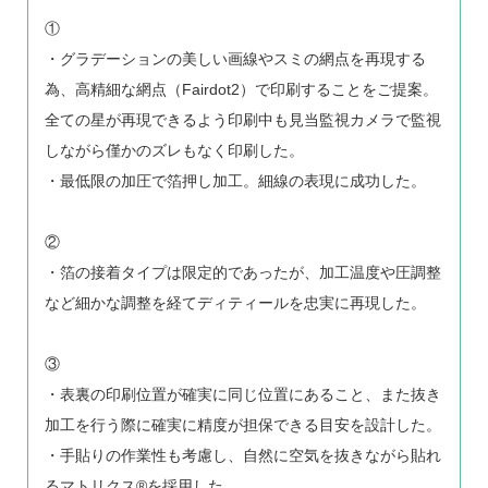
①
・グラデーションの美しい画線やスミの網点を再現する
為、高精細な網点（Fairdot2）で印刷することをご提案。
全ての星が再現できるよう印刷中も見当監視カメラで監視
しながら僅かのズレもなく印刷した。
・最低限の加圧で箔押し加工。細線の表現に成功した。
②
・箔の接着タイプは限定的であったが、加工温度や圧調整
など細かな調整を経てディティールを忠実に再現した。
③
・表裏の印刷位置が確実に同じ位置にあること、また抜き
加工を行う際に確実に精度が担保できる目安を設計した。
・手貼りの作業性も考慮し、自然に空気を抜きながら貼れ
るマトリクス®を採用した。