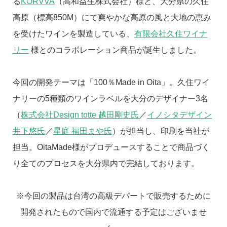
る
KORVVA
（高和益生株式会社）様と、大分県の久住
高原（標高850M）にて爽やかな高原の風と大地の恵み
を受けたワインを製造している、
有限会社久住ワイナ
リー
様とのコラボレーション商品が誕生しました。
今回の開発テーマは「100％Made in Oita」。久住ワイ
ナリーの5種類のワインラベルを大分のデザイナー3名
（
株式会社Design totte 越田剛史氏
／
イノシタデザイン
井下悠氏
／
星庭 福田まや氏
）が担当し、印刷を当社が
担当。OitaMade様がプロデュースすることで商品づく
り全てのプロセスを大分県内で完結しております。
※今回の製品は台湾の高級デパートで販売するために
開発されたもので国内で流通する予定はございませ