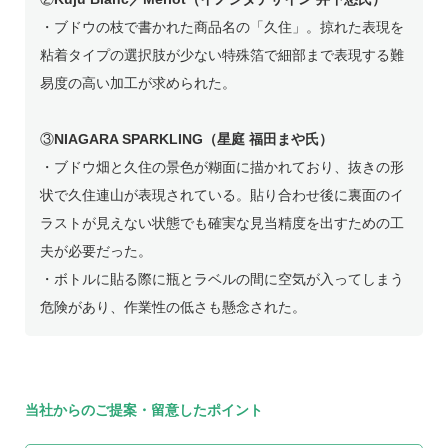
・ブドウの枝で書かれた商品名の「久住」。掠れた表現を
粘着タイプの選択肢が少ない特殊箔で細部まで表現する難
易度の高い加工が求められた。
③
NIAGARA SPARKLING（星庭 福田まや氏）
・ブドウ畑と久住の景色が糊面に描かれており、抜きの形
状で久住連山が表現されている。貼り合わせ後に裏面のイ
ラストが見えない状態でも確実な見当精度を出すための工
夫が必要だった。
・ボトルに貼る際に瓶とラベルの間に空気が入ってしまう
危険があり、作業性の低さも懸念された。
当社からのご提案・留意したポイント