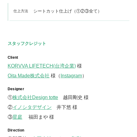
シートカット仕上げ（①②③全て）
仕上方法
スタッフクレジット
Client
KORVVA LIFETECH(台湾企業)
様
Oita Made株式会社
様（
Instagram
）
Designer
①
株式会社Design totte
越田剛史 様
②
イノシタデザイン
井下悠 様
③
星庭
福田まや 様
Direction