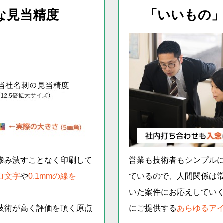
な見当精度
「いいもの
滲み潰すことなく印刷して
営業も技術者もシンプル
ロ文字
や
0.1mmの線を
ているので、人間関係は
。
いた案件にお応えしてい
技術が高く評価を頂く原点
にご提供する
あらゆるア