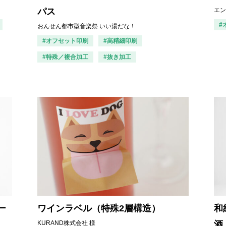
パス
エン
#
おんせん都市型音楽祭 いい湯だな！
#オフセット印刷
#高精細印刷
#特殊／複合加工
#抜き加工
ー
ワインラベル（特殊2層構造）
和
KURAND株式会社 様
酒