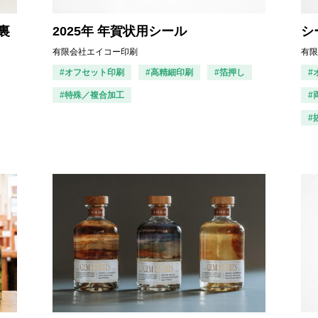
（裏
2025年 年賀状用シール
シ
有限会社エイコー印刷
有限
#オフセット印刷
#高精細印刷
#箔押し
#
#特殊／複合加工
#
#