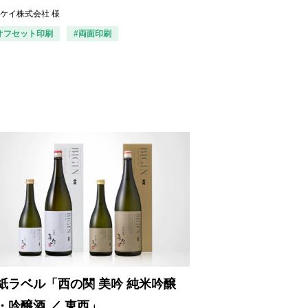
ケイ株式会社 様
オフセット印刷
#両面印刷
紙ラベル「西の関 美吟 純米吟醸
・吟醸酒 ／ 東西」