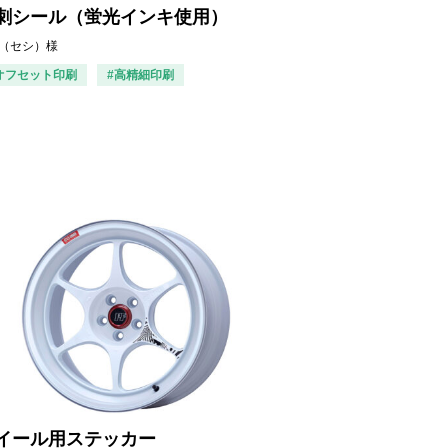
刺シール（蛍光インキ使用）
ci（セシ）様
オフセット印刷
#高精細印刷
イール用ステッカー