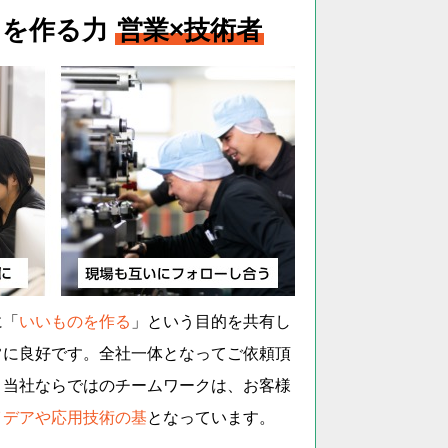
」を作る力
営業×技術者
に「
いいものを作る
」という目的を共有し
常に良好です。全社一体となってご依頼頂
く当社ならではのチームワークは、お客様
イデアや応用技術の基
となっています。