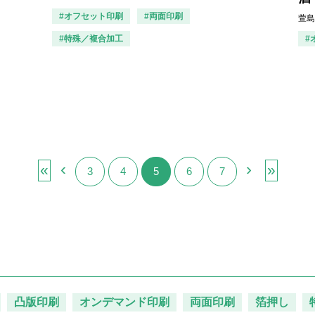
#オフセット印刷
#両面印刷
萱島
#特殊／複合加工
#
‹
›
«
»
3
4
5
6
7
凸版印刷
オンデマンド印刷
両面印刷
箔押し