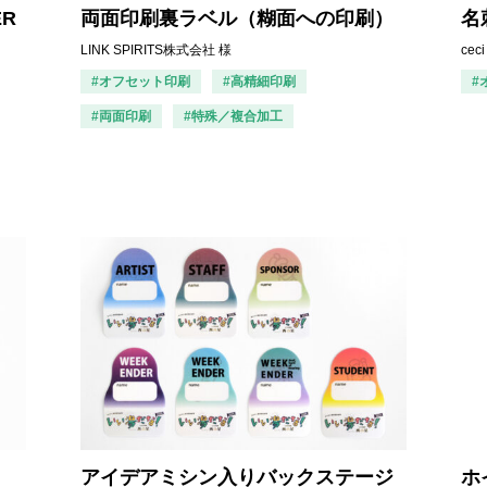
ER
両面印刷裏ラベル（糊面への印刷）
名
LINK SPIRITS株式会社 様
ce
#オフセット印刷
#高精細印刷
#
#両面印刷
#特殊／複合加工
アイデアミシン入りバックステージ
ホ