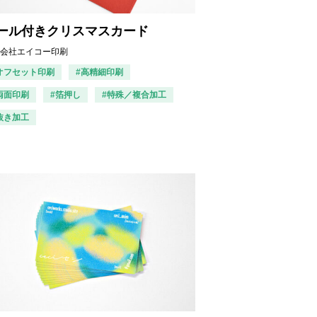
ール付きクリスマスカード
会社エイコー印刷
オフセット印刷
#高精細印刷
両面印刷
#箔押し
#特殊／複合加工
抜き加工