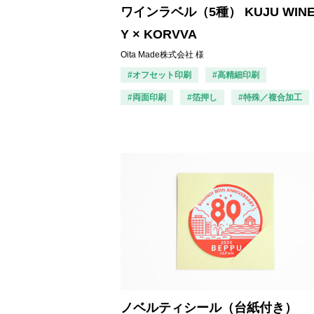
ワインラベル（5種） KUJU WIN
Y × KORVVA
Oita Made株式会社 様
#オフセット印刷
#高精細印刷
#両面印刷
#箔押し
#特殊／複合加工
ノベルティシール（台紙付き）