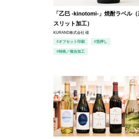
「乙巳 -kinotomi-」焼酎ラベル
スリット加工）
KURAND株式会社 様
#オフセット印刷
#箔押し
#特殊／複合加工