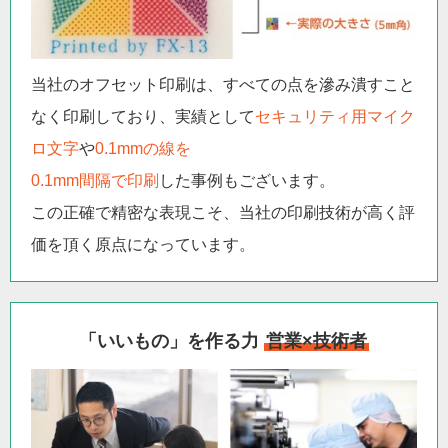
当社のオフセット印刷は、すべての点を滲み潰すこと
なく印刷しており、実績として
セキュリティ用マイク
ロ文字
や
0.1mmの線を
0.1mm間隔で印刷
した事例もございます。
この正確で精密な表現こそ、当社の印刷技術が高く評
価を頂く原点になっています。
「いいもの」を作る力
営業×技術者