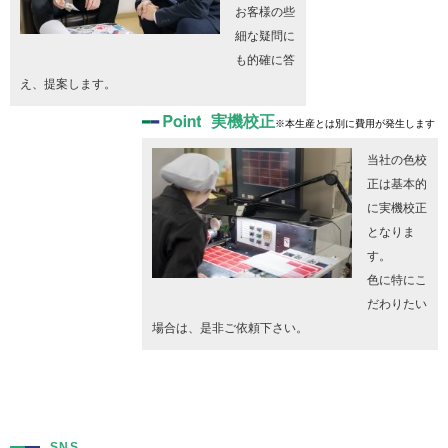
お客様の些
細な疑問に
も的確に答
え、提案します。
実機校正
※本生産とは別に費用が発生します
当社の色校
正は基本的
に実機校正
となりま
す。
色に特にこ
だわりたい
場合は、是非ご依頼下さい。
SNS