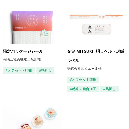
限定パッケージシール
光㐂-MITSUKI- 胴ラベル・封緘
有限会社巽繊維工業所様
ラベル
株式会社ルミエール様
#オフセット印刷
#箔押し
#オフセット印刷
#特殊／複合加工
#箔押し