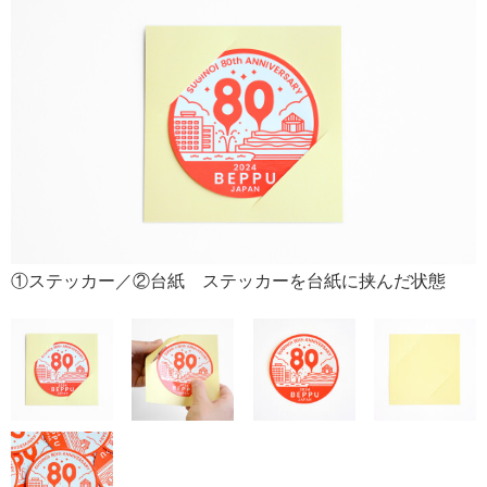
①ステッカー／②台紙 ステッカーを台紙に挟んだ状態