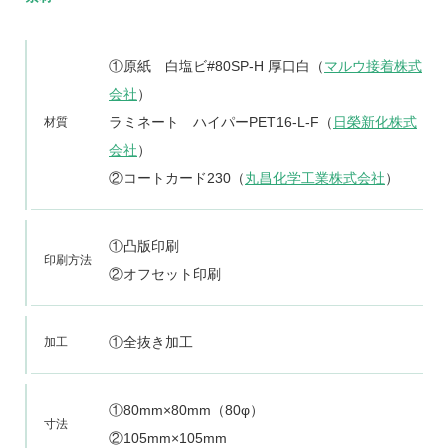
①原紙 白塩ビ#80SP-H 厚口白（
マルウ接着株式
会社
）
ラミネート ハイパーPET16-L-F（
日榮新化株式
材質
会社
）
②コートカード230（
丸昌化学工業株式会社
）
①凸版印刷
印刷方法
②オフセット印刷
①全抜き加工
加工
①80mm×80mm（80φ）
寸法
②105mm×105mm