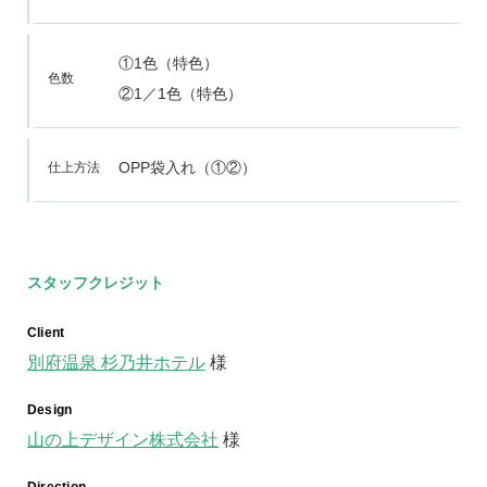
①1色（特色）
色数
②1／1色（特色）
OPP袋入れ（①②）
仕上方法
スタッフクレジット
Client
別府温泉 杉乃井ホテル
様
Design
山の上デザイン株式会社
様