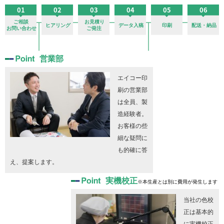
営業部
エイコー印
刷の営業部
は全員、製
造経験者。
お客様の些
細な疑問に
も的確に答
え、提案します。
実機校正
※本生産とは別に費用が発生します
当社の色校
正は基本的
に実機校正