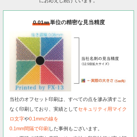
にお応えし続けています。
0.01㎜
単位の精密な見当精度
当社のオフセット印刷は、すべての点を滲み潰すこと
なく印刷しており、実績として
セキュリティ用マイク
ロ文字
や
0.1mmの線を
0.1mm間隔で印刷
した事例もございます。